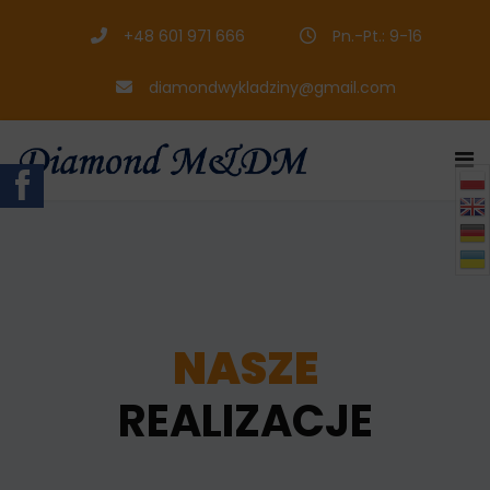
+48 601 971 666
Pn.-Pt.: 9-16
diamondwykladziny@gmail.com

NASZE
REALIZACJE