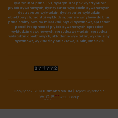
fab
fab
Dystrybutor paneli lvt
,
dystrybutor pcv
,
dystrybutor
płytek dywanowych
,
dystrybutor wykładzin dywanowych
,
fa-
fa-
dystrybutor wykładzin
,
dystrybutor wykładzin
obiektowych
,
montaż wykładzin
,
panele winylowe do biur
,
panele winylowe do mieszkań
,
płytki dywanowe
,
sprzedaż
facebook
google
paneli lvt
,
sprzedaż płytek dywanowych
,
sprzedaż
wykładzin dywanowych
,
sprzedaż wykładzin
,
sprzedaż
wykładzin obiektowych
,
układanie wykładzin
,
wykładziny
dywanowe
,
wykładziny obiektowe
,
Lublin
,
lubelskie
Copyright 2025 ©
Diamond M&DM
| Projekt i wykonanie
WGB-Group