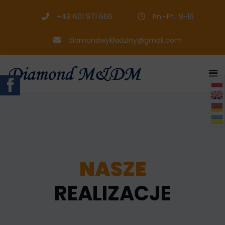
+48 601 971 666
Pn.-Pt.: 9-16
diamondwykladziny@gmail.com

NASZE
REALIZACJE