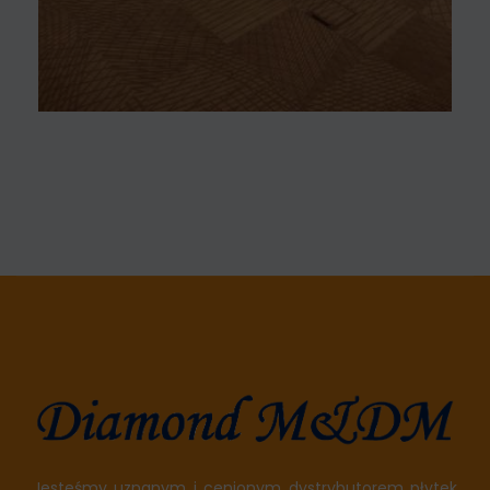
Jesteśmy uznanym i cenionym dystrybutorem płytek