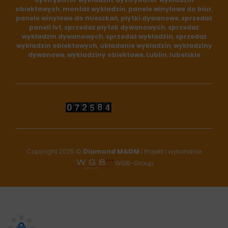
fa-
fa-
obiektowych
,
montaż wykładzin
,
panele winylowe do biur
,
panele winylowe do mieszkań
,
płytki dywanowe
,
sprzedaż
facebook
google
paneli lvt
,
sprzedaż płytek dywanowych
,
sprzedaż
wykładzin dywanowych
,
sprzedaż wykładzin
,
sprzedaż
wykładzin obiektowych
,
układanie wykładzin
,
wykładziny
dywanowe
,
wykładziny obiektowe
,
Lublin
,
lubelskie
Copyright 2025 ©
Diamond M&DM
| Projekt i wykonanie
WGB-Group