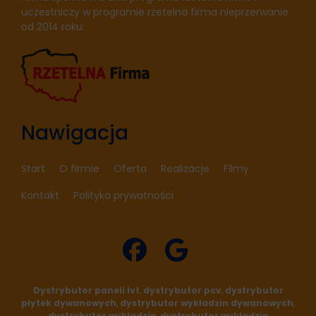
uczestniczy w programie rzetelna firma nieprzerwanie
od 2014 roku.
Nawigacja
Start
O firmie
Oferta
Realizacje
Filmy
Kontakt
Polityka prywatności
fab
fab
Dystrybutor paneli lvt
,
dystrybutor pcv
,
dystrybutor
płytek dywanowych
,
dystrybutor wykładzin dywanowych
,
dystrybutor wykładzin
,
dystrybutor wykładzin