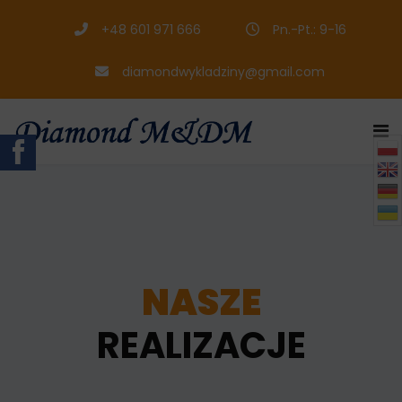
+48 601 971 666
Pn.-Pt.: 9-16
diamondwykladziny@gmail.com

NASZE
REALIZACJE