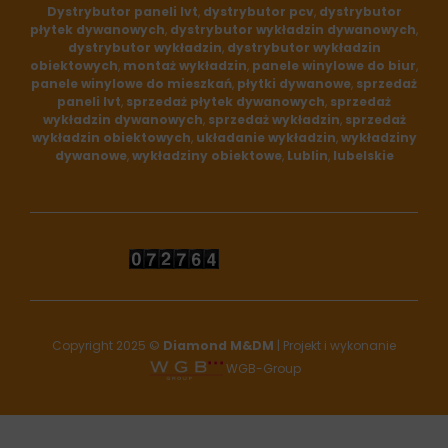
fab
fab
Dystrybutor paneli lvt
,
dystrybutor pcv
,
dystrybutor
płytek dywanowych
,
dystrybutor wykładzin dywanowych
,
fa-
fa-
dystrybutor wykładzin
,
dystrybutor wykładzin
obiektowych
,
montaż wykładzin
,
panele winylowe do biur
,
panele winylowe do mieszkań
,
płytki dywanowe
,
sprzedaż
facebook
google
paneli lvt
,
sprzedaż płytek dywanowych
,
sprzedaż
wykładzin dywanowych
,
sprzedaż wykładzin
,
sprzedaż
wykładzin obiektowych
,
układanie wykładzin
,
wykładziny
dywanowe
,
wykładziny obiektowe
,
Lublin
,
lubelskie
Copyright 2025 ©
Diamond M&DM
| Projekt i wykonanie
WGB-Group