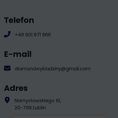
Telefon
+48 601 971 666
E-mail
diamondwykladziny@gmail.com
Adres
Namysłowskiego 61,
20-709 Lublin
Imię