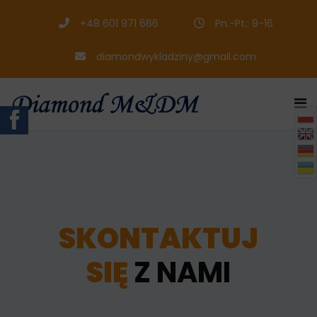
+48 601 971 666
Pn.-Pt.: 9-16
diamondwykladziny@gmail.com

SKONTAKTUJ
SIĘ
Z NAMI