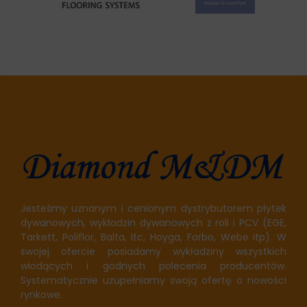
Jesteśmy uznanym i cenionym dystrybutorem płytek
dywanowych, wykładzin dywanowych z roli i PCV (EGE,
Tarkett, Poliflor, Balta, Itc, Hoyga, Forbo, Webe itp). W
swojej ofercie posiadamy wykładziny wszystkich
wiodących i godnych polecenia producentów.
Systematycznie uzupełniamy swoją ofertę o nowości
rynkowe.