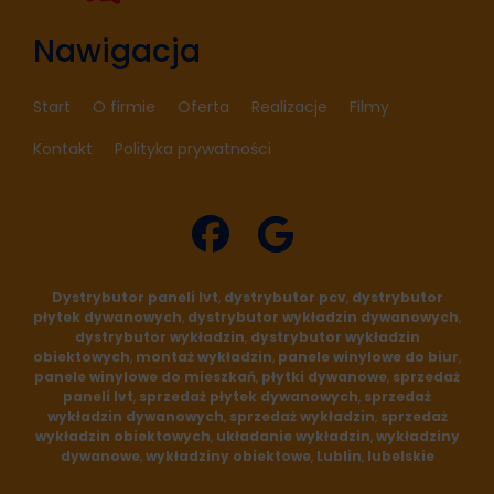
Nawigacja
Start
O firmie
Oferta
Realizacje
Filmy
Kontakt
Polityka prywatności
fab
fab
Dystrybutor paneli lvt
,
dystrybutor pcv
,
dystrybutor
płytek dywanowych
,
dystrybutor wykładzin dywanowych
,
fa-
fa-
dystrybutor wykładzin
,
dystrybutor wykładzin
obiektowych
,
montaż wykładzin
,
panele winylowe do biur
,
panele winylowe do mieszkań
,
płytki dywanowe
,
sprzedaż
facebook
google
paneli lvt
,
sprzedaż płytek dywanowych
,
sprzedaż
wykładzin dywanowych
,
sprzedaż wykładzin
,
sprzedaż
wykładzin obiektowych
,
układanie wykładzin
,
wykładziny
dywanowe
,
wykładziny obiektowe
,
Lublin
,
lubelskie